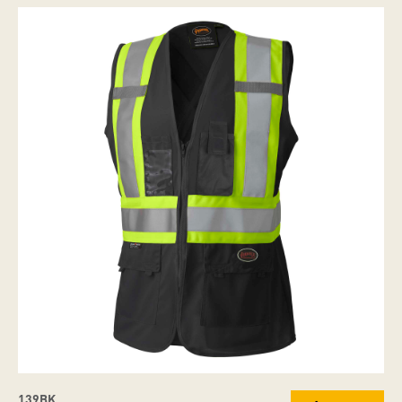
139BK