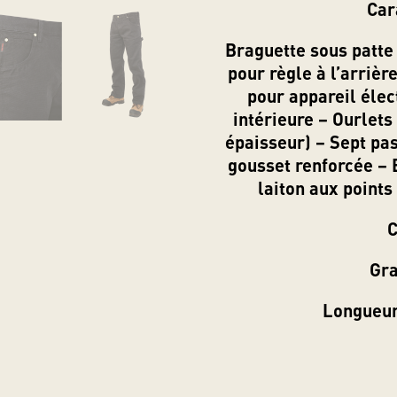
Car
Braguette sous patte
pour règle à l’arriè
pour appareil élec
intérieure – Ourlets
épaisseur) – Sept pa
gousset renforcée – B
laiton aux points
C
Gra
Longueur
aliff