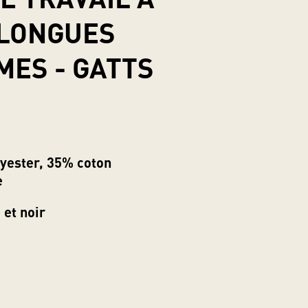
LONGUES
ES - GATTS
lyester, 35% coton
e
 et noir