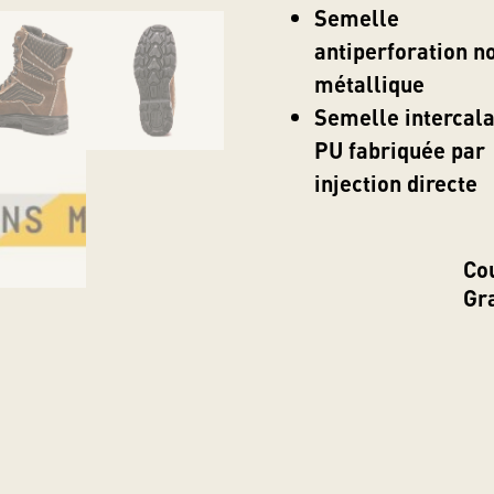
Semelle
antiperforation n
métallique
Semelle intercala
PU fabriquée par
injection directe
Co
Gr
Cet article a été écrit par Saliff