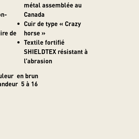
métal assemblée au
on-
Canada
Cuir de type « Crazy
ire de
horse »
Textile fortifié
SHIELDTEX résistant à
l’abrasion
uleur en brun
andeur 5 à 16