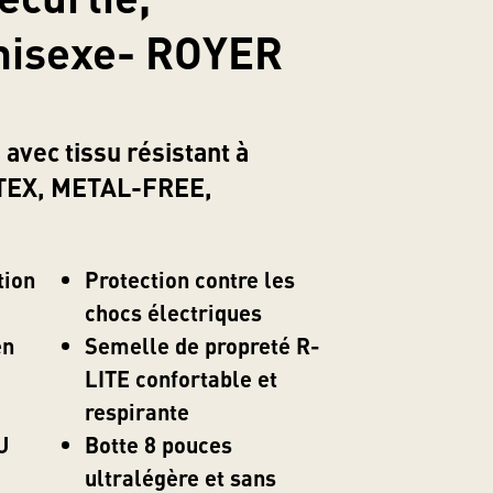
nisexe- ROYER
 avec tissu résistant à
DTEX, METAL-FREE,
tion
Protection contre les
chocs électriques
en
Semelle de propreté R-
LITE confortable et
respirante
U
Botte 8 pouces
ultralégère et sans