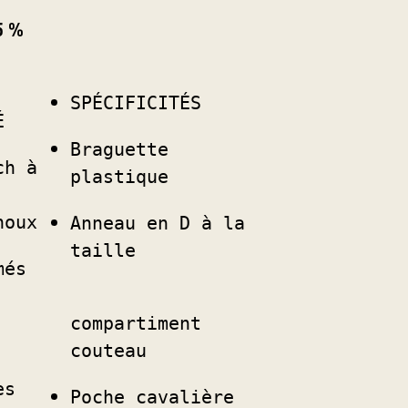
5 %
SPÉCIFICITÉS
É
Braguette 
h à 
plastique
noux
Anneau en D à la 
taille
més
compartiment 
couteau
es
Poche cavalière