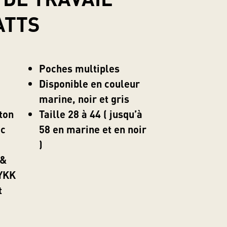
ATTS
Poches multiples
Disponible en couleur
marine, noir et gris
ton
Taille 28 à 44 ( jusqu’à
ec
58 en marine et en noir
)
 &
 YKK
t